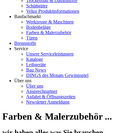
Trockenbau & Dämmstoffe
Schüttgüter
Velux Produktinformationen
Baufachmarkt
Werkzeuge & Maschinen
Bodenbeläge
Farben & Malerzubehör
Türen
Brennstoffe
Service
Unsere Serviceleistungen
Kataloge
Leihgeräte
Bau News
DINGS des Monats Gewinnspiel
Über uns
Über uns
Ansprechpartner
Anfahrt & Öffnungszeiten
Newsletter Anmeldung
Farben & Malerzubehör ...
wir haben alles was Sie brauchen.