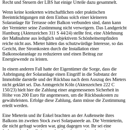
Recht und Steuern der LBS hat einige Urteile dazu gesammelt.
Wenn keine konkreten wirtschaftlichen oder praktischen
Beeinträchtigungen mit dem Einbau solch einer kleineren
Solaranlage für Terrasse oder Balkon verbunden sind, dann kann
der Vermieter seine Zustimmung nicht verwei­gern. Das Landgericht
Hamburg (Aktenzeichen 311 S 44/24) stellte fest, eine Ablehnung
der Maßnahme aus lediglich subjektivem Schönheitsempfinden
reiche nicht aus. Mieter hätten das schutzwürdige Interesse, so das
Gericht, ihre Stromkosten durch die Installation einer
Balkonsolaranlage zu reduzie­ren und einen Beitrag zur
Energiewende zu leisten.
In einem anderen Fall hatte der Eigentümer die Sorge, dass die
Anbringung der Solaranlage einen Eingriff in die Substanz der
Immobilie darstelle und der Rückbau nach dem Auszug des Mieters
nicht geklärt sei. Das Amtsgericht Köln (Aktenzeichen 222 C
150/23) hielt hier die Zahlung einer angemessenen Sicherheit in
Höhe von 200 Euro für angemessen, um die Rückbaukosten zu
gewährleisten. Erfolge diese Zahlung, dann müsse die Zustimmung
erteilt werden.
Eine Mieterin und ihr Enkel brachten an der Außenseite ihres
Balkons im zweiten Stock zwei Solarpaneele an. Die Vermieterin,
die nicht gefragt worden war, ging dagegen vor. Ihr sei eine