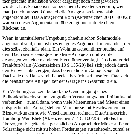
fachgerechte Installation weder dargelegt noch nachgewiesen
worden. Das Schadensrisiko bei einem Unwetter sei enorm, weil
man ja nicht wissen könne, ob die Anlage ausreichend stabil
angebracht sei. Das Amtsgericht Köln (Aktenzeichen 208 C 460/23)
war von dieser Argumentation überzeugt und ordnete einen
Rückbau an.
Wenn in unmittelbarer Umgebung ohnehin schon Solarmodule
angebracht sind, dann ist dies ein gutes Argument für jemanden, der
dies selbst ebenfalls plant. Ein Wohnungseigentümer brachte auf
dem Dach seiner Garage eine kleine Anlage an und wurde
deswegen von einem anderen Eigentümer verklagt. Das Landgericht
Frankfurt/Main (Aktenzeichen 13 S 135/20) ließ sich jedoch durch
den Hinweis überzeugen, dass bereits die zur Garage zeigende
Dachseite des Hauses mit Paneelen bestückt sei. Insofern füge sich
die beanstandete Anlage über der Garage ins Gesamtbild ein.
Ein Wohnungskonzern befand, die Genehmigung eines
Balkonkraftwerks sei mit zu großem Verwaltungs- und Prüfaufwand
verbunden – zumal dann, wenn viele Mieterinnen und Mieter einen
entsprechenden Antrag stellten. Man müsse mit Beschwerden und
Blendwirkungen sowie Verschattungen rechnen. Das Amtsgericht
Hamburg-Wandsbek (Aktenzeichen 714 C 160/25) hielt das für
überzogen. Es gelte, den gesetzlichen Anspruch der Mieter auf eine
Solaranlage nicht mit zu hohen Forderungen auszuhebeln, zumal es